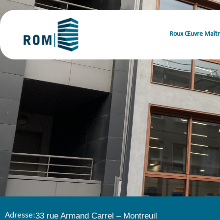
Roux Œuvre Maîtr
Adresse:
33 rue Armand Carrel – Montreuil