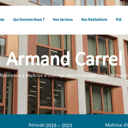
ise
Qui Sommes-Nous ?
Nos Services
Nos Réalisations
RSE
Armand Carrel
Assistance à Maîtrise d'Ouvrage d'un immeuble code du travai
Période:
Maîtrise d
2019 – 2023