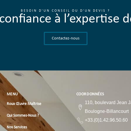
BESOIN D'UN CONSEIL OU D'UN DEVIS ?
 confiance à l’expertise
Contactez-nous
MENU
COORDONNÉES
110, boulevard Jean 
Roux Œuvre Maîtrise
Boulogne-Billancourt
Qui Sommes-Nous ?
+33.(0)1.42.96.50.60
Nos Services